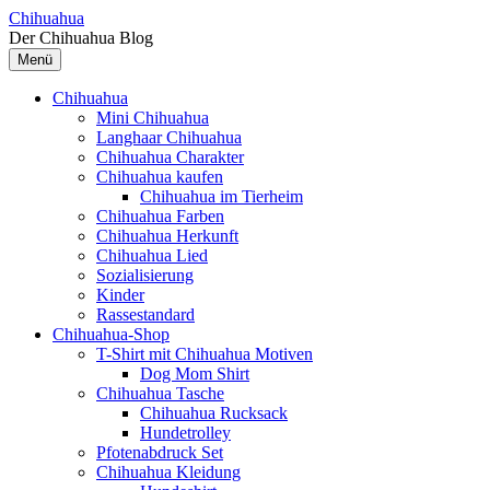
Springe
Chihuahua
zum
Der Chihuahua Blog
Inhalt
Menü
Chihuahua
Mini Chihuahua
Langhaar Chihuahua
Chihuahua Charakter
Chihuahua kaufen
Chihuahua im Tierheim
Chihuahua Farben
Chihuahua Herkunft
Chihuahua Lied
Sozialisierung
Kinder
Rassestandard
Chihuahua-Shop
T-Shirt mit Chihuahua Motiven
Dog Mom Shirt
Chihuahua Tasche
Chihuahua Rucksack
Hundetrolley
Pfotenabdruck Set
Chihuahua Kleidung