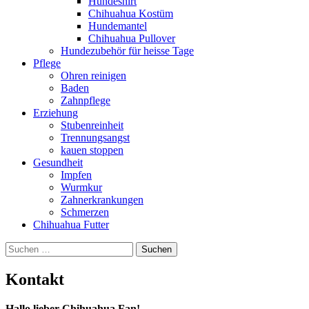
Hundeshirt
Chihuahua Kostüm
Hundemantel
Chihuahua Pullover
Hundezubehör für heisse Tage
Pflege
Ohren reinigen
Baden
Zahnpflege
Erziehung
Stubenreinheit
Trennungsangst
kauen stoppen
Gesundheit
Impfen
Wurmkur
Zahnerkrankungen
Schmerzen
Chihuahua Futter
Suchen
nach:
Kontakt
Hallo lieber Chihuahua Fan!